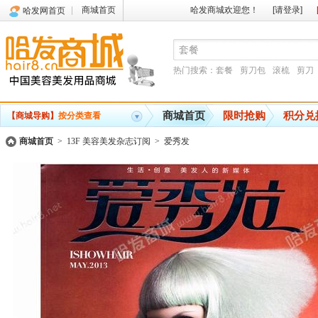
商城首页
哈发商城欢迎您！
[请登录]
哈发网首页
热门搜索：
套餐
剪刀包
滚梳
剪刀
商城首页
限时抢购
积分兑
【商城导购】
按分类查看
商城首页
>
13F 美容美发杂志订阅
>
爱秀发