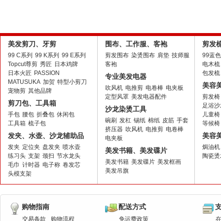
美发剪刀、牙剪
围布、工作服、客袍
剪发
99 C系列
99 K系列
99 E系列
剪发围布
染烫围布
肩垫
技师服
99蓝
Topcut尊剪
秀匠
日本鸡牌
客袍
电木梳
日本火匠
PASSION
包发梳
专业美发电器
MATUSUKA
加贺
特型小剪刀
美容
吹风机
电推剪
电卷棒
电夹板
宠物剪
其他品牌
定型风罩
美发电器配件
剪发椅
剪刀包、工具箱
足浴沙
沙龙染烫工具
手包
腰包
折叠包
休闲包
儿童椅
碗刷
发杠
锡纸
棉纸
皮筋
手套
工具箱
梳子包
等候椅
挤压器
吹风机
电推剪
电卷棒
发夹、水壶、沙龙辅助品
美容
电夹板
发夹
定位夹
盘发夹
喷水壶
焗油机
美发书籍、美发碟片
练习头
支架
颈扫
节水龙头
陶瓷烫
美发书籍
美发碟片
美发框画
毛巾
计时器
电子称
卷发芯
美发吊旗
头模支架
购物指南
配送方式
交易条款
购物流程
免运费政策