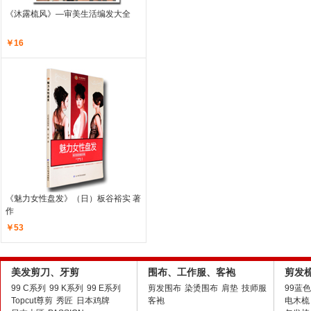
《沐露梳风》—审美
生活编发大全
￥16
《魅力女性盘发》
（日）板谷裕实 著
作
￥53
美发剪刀、牙剪
围布、工作服、客袍
剪发
99 C系列
99 K系列
99 E系列
剪发围布
染烫围布
肩垫
技师服
99蓝
Topcut尊剪
秀匠
日本鸡牌
客袍
电木梳