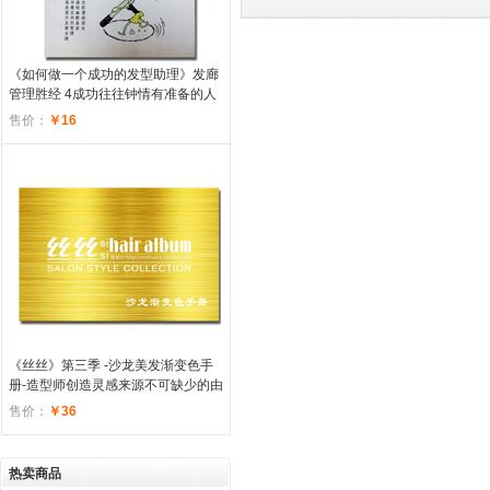
《如何做一个成功的发型助理》发廊
管理胜经 4
成功往往钟情有准备的人
售价：
￥16
《丝丝》第三季 -沙龙美发渐变色手
册-
造型师创造灵感来源不可缺少的由
国内大师自创作品
售价：
￥36
热卖商品