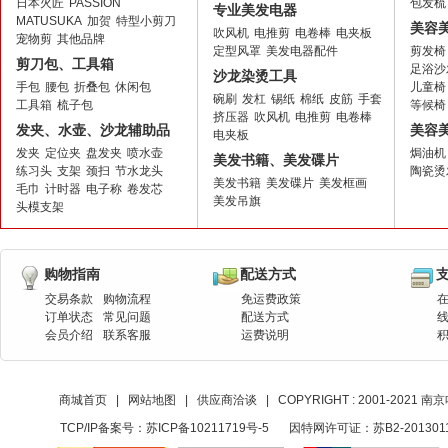
日本火匠
PASSION
包发梳
专业美发电器
MATUSUKA
加贺
特型小剪刀
美容
吹风机
电推剪
电卷棒
电夹板
宠物剪
其他品牌
定型风罩
美发电器配件
剪发椅
剪刀包、工具箱
足浴沙
沙龙染烫工具
手包
腰包
折叠包
休闲包
儿童椅
碗刷
发杠
锡纸
棉纸
皮筋
手套
工具箱
梳子包
等候椅
挤压器
吹风机
电推剪
电卷棒
发夹、水壶、沙龙辅助品
美容
电夹板
发夹
定位夹
盘发夹
喷水壶
焗油机
美发书籍、美发碟片
练习头
支架
颈扫
节水龙头
陶瓷烫
美发书籍
美发碟片
美发框画
毛巾
计时器
电子称
卷发芯
美发吊旗
头模支架
购物指南
配送方式
交易条款
购物流程
免运费政策
订单状态
常见问题
配送方式
会员介绍
联系客服
运费说明
商城首页
|
网站地图
|
供应商洽谈
|
COPYRIGHT : 2001-20
TCP/IP备案号：
苏ICP备10211719号-5
因特网许可证：苏B2-201301