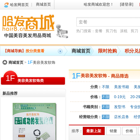
商城首页
哈发商城欢迎您！
[请登录]
哈发网首页
热门搜索：
套餐
剪刀包
滚梳
剪刀
商城首页
限时抢购
积分兑
【商城导购】
按分类查看
1F
商城首页
>
美容美发软饰
1F
1F
美容美发软饰
- 商品筛选
美容美发软饰类
分类：
不限
美发书籍
美
新品推荐
价格：
不限
0-19元
20-2
书籍类别：
不限
发型书
专业
经营细分类：
不限
店长店务
经
排序：
最新上架
销量
价格