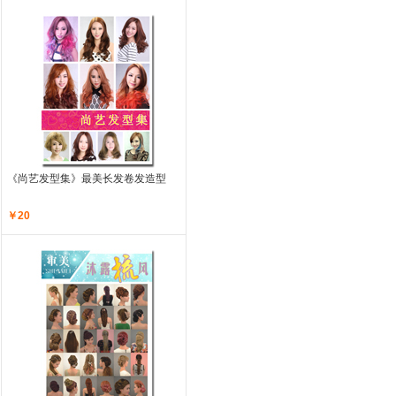
《尚艺发型集》
最美长发卷发造型
￥20