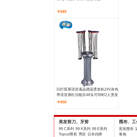
￥680
闪灯双屏语音液晶调温烫发机24V灰色
带语音测杠功能共48头可同时2人烫发
￥950
美发剪刀、牙剪
围布、工
99 C系列
99 K系列
99 E系列
剪发围布
Topcut尊剪
秀匠
日本鸡牌
客袍