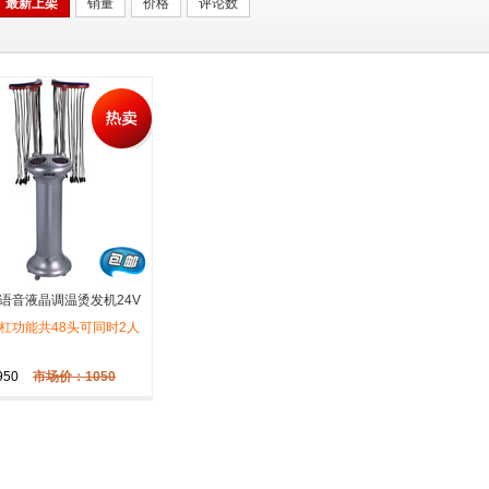
最新上架
销量
价格
评论数
语音液晶调温烫发机24V
杠功能共48头可同时2人
950
市场价：1050