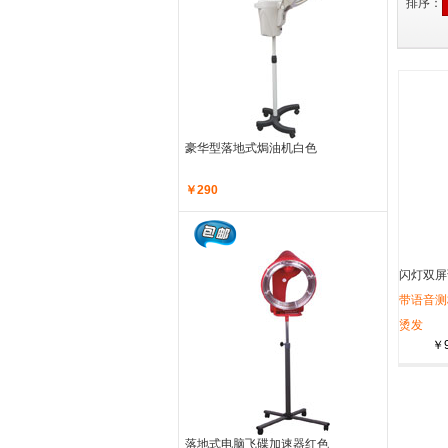
排序：
豪华型落地式焗油机白色
￥290
闪灯双屏
灰色
带语音测
烫发
￥
落地式电脑飞碟加速器红色