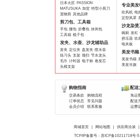
日本火匠
PASSION
专业美发
MATUSUKA
加贺
特型小剪刀
吹风机
电
宠物剪
其他品牌
定型风罩
剪刀包、工具箱
沙龙染烫
手包
腰包
折叠包
休闲包
碗刷
发杠
工具箱
梳子包
挤压器
吹
发夹、水壶、沙龙辅助品
电夹板
发夹
定位夹
盘发夹
喷水壶
美发书籍
练习头
支架
颈扫
节水龙头
美发书籍
毛巾
计时器
电子称
卷发芯
美发吊旗
头模支架
购物指南
配送
交易条款
购物流程
免运
订单状态
常见问题
配送
会员介绍
联系客服
运费
商城首页
|
网站地图
|
供应商洽谈
|
TCP/IP备案号：
苏ICP备10211719号-5