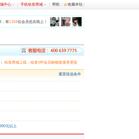
城中心
手机哈发商城
帮助
收藏本站
亲，有
1164
位会员也在线上！
：
哈发商城上线，哈发VIP会员购物直接享受批
发批。
哈发商城，沙龙家私大热卖
重置筛选条件
000元以上