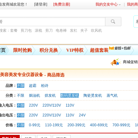
哈发商城欢迎您！
[请登录]
[免费注册]
我的交友中心
我的商
搜索：
套餐
剪刀包
滚梳
剪刀
电卷棒
发杠
夹子
吹风机
首页
限时抢购
积分兑换
VIP特权
超值套装
商城促销
美容美发专业仪器设备
- 商品筛选
品牌：
不限
超霸
柏诗
分类：
不限
焗油机
烘发机
数码烫发机
陶瓷烫发机
蒸气机
输入电压：
不限
220V
220V/110V
110V
输出电压：
不限
220V
220V/110V
110V
24V
价格：
不限
0-99元
110-199元
200-399元
400-699元
700-999元
1