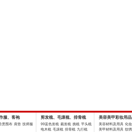
作服、客袍
剪发梳、毛滚梳、排骨梳
美容美甲彩妆用品
染烫围布
肩垫
技师服
99蓝色发梳
裁发梳
挑梳
平头梳
美容材料及用具
化妆
电木梳
毛滚梳
排骨梳
九行梳
美甲材料及用具
纹绣