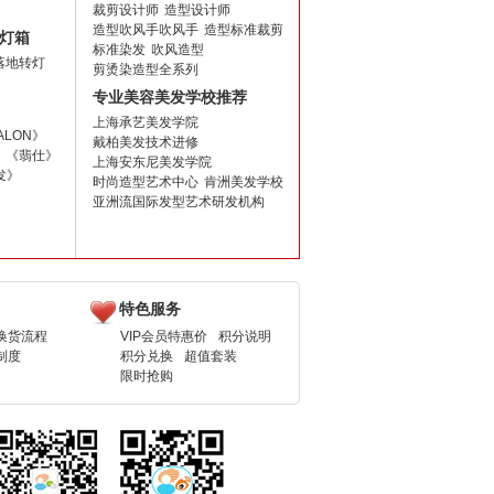
裁剪设计师
造型设计师
造型吹风手吹风手
造型标准裁剪
灯箱
标准染发
吹风造型
落地转灯
剪烫染造型全系列
专业美容美发学校推荐
上海承艺美发学院
ALON》
戴柏美发技术进修
《翡仕》
上海安东尼美发学院
发》
时尚造型艺术中心
肯洲美发学校
亚洲流国际发型艺术研发机构
特色服务
换货流程
VIP会员特惠价
积分说明
制度
积分兑换
超值套装
限时抢购