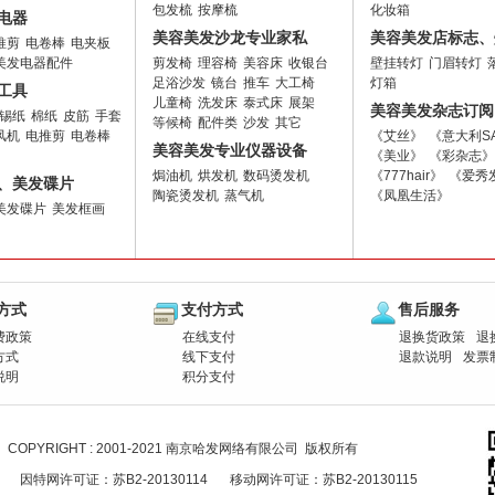
包发梳
按摩梳
化妆箱
电器
美容美发沙龙专业家私
美容美发店标志、
推剪
电卷棒
电夹板
美发电器配件
剪发椅
理容椅
美容床
收银台
壁挂转灯
门眉转灯
足浴沙发
镜台
推车
大工椅
灯箱
工具
儿童椅
洗发床
泰式床
展架
美容美发杂志订阅
锡纸
棉纸
皮筋
手套
等候椅
配件类
沙发
其它
风机
电推剪
电卷棒
《艾丝》
《意大利S
美容美发专业仪器设备
《美业》
《彩杂志》
焗油机
烘发机
数码烫发机
《777hair》
《爱秀
、美发碟片
陶瓷烫发机
蒸气机
《凤凰生活》
美发碟片
美发框画
方式
支付方式
售后服务
费政策
在线支付
退换货政策
退
方式
线下支付
退款说明
发票
说明
积分支付
COPYRIGHT : 2001-2021 南京哈发网络有限公司 版权所有
因特网许可证：苏B2-20130114
移动网许可证：苏B2-20130115