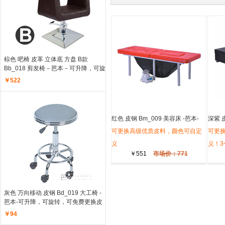
棕色 吧椅 皮革 立体底 方盘 B款
Bb_018 剪发椅－芭本－
可升降，可旋
转，多种皮料可选，底盘可更换圆盘
￥522
红色 皮钢 Bm_009 美容床 -芭本-
深紫 皮
可更换高级优质皮料，颜色可自定
可更
义
义！
￥551
市场价：771
灰色 万向移动 皮钢 Bd_019 大工椅 -
芭本-
可升降，可旋转，可免费更换皮
料
￥94