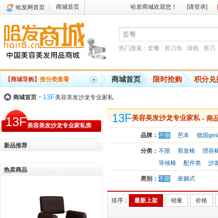
商城首页
哈发商城欢迎您！
[请登录]
哈发网首页
热门搜索：
套餐
剪刀包
滚梳
剪刀
商城首页
限时抢购
积分兑
【商城导购】
按分类查看
13F
商城首页
>
美容美发沙龙专业家私
13F
13F
美容美发沙龙专业家私
- 商
美容美发沙龙专业家私类
品牌：
不限
芭本
德国ges
新品推荐
分类：
不限
剪发椅
理容
等候椅
配件类
沙
热卖商品
类别：
不限
座躺式
排序：
最新上架
销量
价格