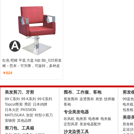
红色 吧椅 平底 方盘 A款 Bb_025剪发
椅－芭本－
可升降，可旋转，多种皮
料可选，底盘可更换圆盘
￥624
美发剪刀、牙剪
围布、工作服、客袍
剪发
99 C系列
99 K系列
99 E系列
剪发围布
染烫围布
肩垫
技师服
99蓝
Topcut尊剪
秀匠
日本鸡牌
客袍
电木梳
日本火匠
PASSION
包发梳
专业美发电器
MATUSUKA
加贺
特型小剪刀
美容
吹风机
电推剪
电卷棒
电夹板
宠物剪
其他品牌
定型风罩
美发电器配件
剪发椅
剪刀包、工具箱
足浴沙
沙龙染烫工具