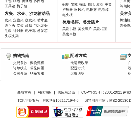
手包
腰包
折叠包
休闲包
儿童椅
碗刷
发杠
锡纸
棉纸
皮筋
手套
工具箱
梳子包
等候椅
挤压器
吹风机
电推剪
电卷棒
发夹、水壶、沙龙辅助品
美容
电夹板
发夹
定位夹
盘发夹
喷水壶
焗油机
美发书籍、美发碟片
练习头
支架
颈扫
节水龙头
陶瓷烫
美发书籍
美发碟片
美发框画
毛巾
计时器
电子称
卷发芯
美发吊旗
头模支架
购物指南
配送方式
交易条款
购物流程
免运费政策
订单状态
常见问题
配送方式
会员介绍
联系客服
运费说明
商城首页
|
网站地图
|
供应商洽谈
|
COPYRIGHT : 2001-20
TCP/IP备案号：
苏ICP备10211719号-5
因特网许可证：苏B2-201301