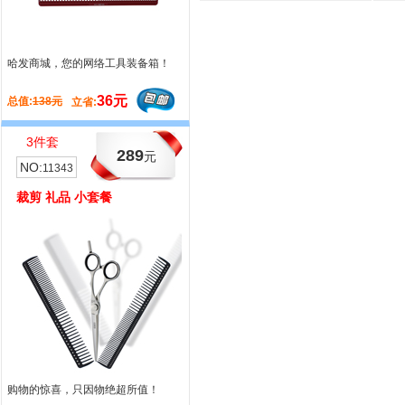
哈发商城，您的网络工具装备箱！
哈发开年套餐大情小礼，只因关心与
真诚的关怀！
36元
171元
总值:
138元
总值:
404元
立省:
立省:
3件套
7件套
289
128
元
元
NO:
NO:
11343
11355
裁剪 礼品 小套餐
平剪 礼品 小套餐
购物的惊喜，只因物绝超所值！
哈发开年套餐大情小礼，只因关心与