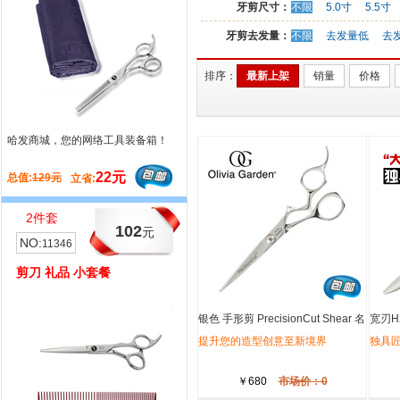
牙剪尺寸：
不限
5.0寸
5.5寸
牙剪去发量：
不限
去发量低
去
排序：
最新上架
销量
价格
哈发商城，您的网络工具装备箱！
国际大师LEE MUKES 与您共同探讨
裁剪 炼金术
22元
218元
总值:
129元
总值:
566元
立省:
立省:
2件套
3件套
102
233
元
元
NO:
NO:
11346
11357
剪刀 礼品 小套餐
剪刀组合 礼品 小套餐
银色 手形剪 PrecisionCut Shear 名
宽刃H
望普利丝 5.75寸 平剪 -美国奥丽维
提升您的造型创意至新境界
独具
亚-
￥680
市场价：0