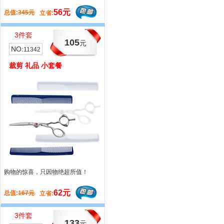
真诚的关怀！
56元
60元
总值:
345元
总值:
188元
立省:
立省:
3件套
8件套
105
101
元
元
NO:
NO:
11342
11354
裁剪 礼品 小套餐
牙剪 礼品 小套餐
购物的惊喜，只因物绝超所值！
哈发开年套餐大情小礼，只因关心与
真诚的关怀！
62元
31元
总值:
167元
总值:
132元
立省:
立省:
3件套
2件套
133
105
元
元