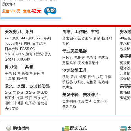
的关怀！
42元
总值:
208元
立省:
美发剪刀、牙剪
围布、工作服、客袍
剪发
99 C系列
99 K系列
99 E系列
剪发围布
染烫围布
肩垫
技师服
99蓝
Topcut尊剪
秀匠
日本鸡牌
客袍
电木梳
日本火匠
PASSION
包发梳
专业美发电器
MATUSUKA
加贺
特型小剪刀
美容
吹风机
电推剪
电卷棒
电夹板
宠物剪
其他品牌
定型风罩
美发电器配件
剪发椅
剪刀包、工具箱
足浴沙
沙龙染烫工具
手包
腰包
折叠包
休闲包
儿童椅
碗刷
发杠
锡纸
棉纸
皮筋
手套
工具箱
梳子包
等候椅
挤压器
吹风机
电推剪
电卷棒
发夹、水壶、沙龙辅助品
美容
电夹板
发夹
定位夹
盘发夹
喷水壶
焗油机
美发书籍、美发碟片
练习头
支架
颈扫
节水龙头
陶瓷烫
美发书籍
美发碟片
美发框画
毛巾
计时器
电子称
卷发芯
美发吊旗
头模支架
购物指南
配送方式