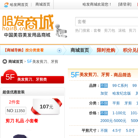
商城首页
哈发商城欢迎您！
[请登录]
哈发网首页
热门搜索：
套餐
剪刀包
滚梳
剪刀
商城首页
限时抢购
积分兑
【商城导购】
按分类查看
5F
商城首页
>
美发剪刀、牙剪
5F
5F
美发剪刀、牙剪
- 商品筛选
美发剪刀、牙剪类
品牌：
不限
99 C系列
99
超值优惠套装
加贺
哈发纪念版
2件套
3件套
分类：
不限
平剪
牙剪
107
348
元
元
NO:
NO:
11350
11786
价格：
不限
1-100元
101
剪刀 礼品 小套餐
炼金术 裁剪 超值套餐 6枚
2000元-5000元
50
DVD
平剪尺寸：
不限
4.5寸
5.0寸