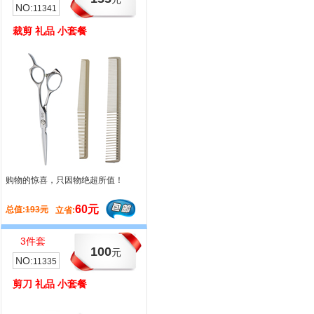
NO:
NO:
11341
11353
裁剪 礼品 小套餐
牙剪 礼品 小套餐
购物的惊喜，只因物绝超所值！
哈发开年套餐大情小礼，只因关心与
真诚的关怀！
60元
54元
总值:
193元
总值:
159元
立省:
立省:
3件套
2件套
100
112
元
元
NO:
NO:
11335
11352
剪刀 礼品 小套餐
牙剪 礼品 小套餐