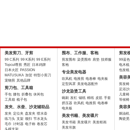
卷发造型，手吹波浪，标准配置
105元
总值:
321元
立省:
美发剪刀、牙剪
围布、工作服、客袍
剪发
99 C系列
99 K系列
99 E系列
剪发围布
染烫围布
肩垫
技师服
99蓝
Topcut尊剪
秀匠
日本鸡牌
客袍
电木梳
日本火匠
PASSION
包发梳
专业美发电器
MATUSUKA
加贺
特型小剪刀
美容
吹风机
电推剪
电卷棒
电夹板
宠物剪
其他品牌
定型风罩
美发电器配件
剪发椅
剪刀包、工具箱
足浴沙
沙龙染烫工具
手包
腰包
折叠包
休闲包
儿童椅
碗刷
发杠
锡纸
棉纸
皮筋
手套
工具箱
梳子包
等候椅
挤压器
吹风机
电推剪
电卷棒
发夹、水壶、沙龙辅助品
美容
电夹板
发夹
定位夹
盘发夹
喷水壶
焗油机
美发书籍、美发碟片
练习头
支架
颈扫
节水龙头
陶瓷烫
美发书籍
美发碟片
美发框画
毛巾
计时器
电子称
卷发芯
美发吊旗
头模支架