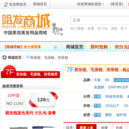
商城首页
哈发商城欢迎您！
[请登录]
哈发网首页
热门搜索：
套餐
剪刀包
滚梳
剪刀
商城首页
限时抢购
积分兑
【商城导购】
按分类查看
7F
商城首页
>
剪发梳、毛滚梳、排骨梳
7F
7F
剪发梳、毛滚梳、排骨梳
- 商
剪发梳、毛滚梳、排骨梳类
品牌：
不限
99
Lami doie
超值优惠套装
发葳鹅
ENFORCER
10件套
6件套
分类：
不限
99蓝色发梳
128
115
元
元
NO:
NO:
11363
11362
价格：
不限
10元以下
10
裁发梳蓝色系列 大礼包 套餐
滚梳系列 卷发造型 超值套餐
材质：
不限
塑料
碳纤维
排序：
最新上架
销量
价格