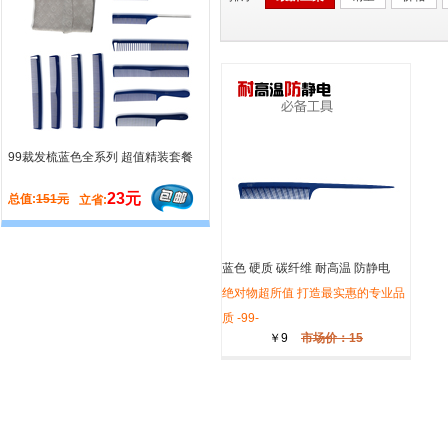
99裁发梳蓝色全系列 超值精装套餐
造型卷发滚梳系列 极品套餐
23元
50元
总值:
151元
总值:
165元
立省:
立省:
6件套
216
元
蓝色 硬质 碳纤维 耐高温 防静电
NO:
11361
215mm 尖尾梳 - 99 -
绝对物超所值 打造最实惠的专业品
滚梳系列 卷发造型 超值套餐
质 -99-
￥9
市场价：15