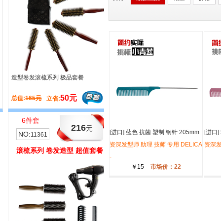
造型卷发滚梳系列 极品套餐
99裁发梳蓝色全系列 超值精装套餐
50元
23元
总值:
165元
总值:
151元
立省:
立省:
6件套
216
元
[进口] 蓝色 抗菌 塑制 钢针 205mm
[进口]
NO:
11361
701 尖尾梳 - DELICA -
资深发型师 助理 技师 专用 DELICA
701 尖
资深发
滚梳系列 卷发造型 超值套餐
-
￥15
市场价：22