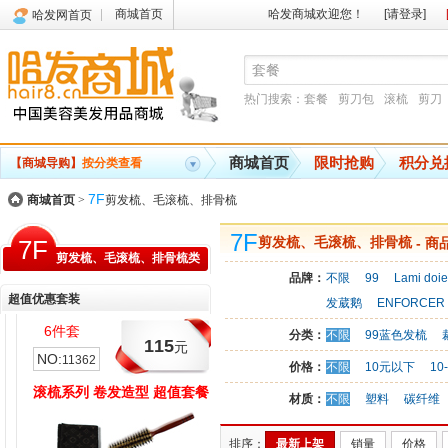
商城首页
哈发商城欢迎您！
[请登录]
哈发网首页
热门搜索：
套餐
剪刀包
滚梳
剪刀
商城首页
限时抢购
积分兑
【商城导购】
按分类查看
7F
商城首页
>
剪发梳、毛滚梳、排骨梳
7F
7F
剪发梳、毛滚梳、排骨梳
- 商
剪发梳、毛滚梳、排骨梳类
品牌：
不限
99
Lami doie
超值优惠套装
发葳鹅
ENFORCER
6件套
10件套
分类：
不限
99蓝色发梳
115
128
元
元
NO:
NO:
11362
11363
价格：
不限
10元以下
10
滚梳系列 卷发造型 超值套餐
裁发梳蓝色系列 大礼包 套餐
材质：
不限
塑料
碳纤维
排序：
最新上架
销量
价格