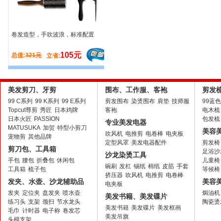
卷发造型，手吹波浪，标准配置
105元
总值:
321元
立省:
美发剪刀、牙剪
围布、工作服、客袍
剪发
99 C系列
99 K系列
99 E系列
剪发围布
染烫围布
肩垫
技师服
99蓝
Topcut尊剪
秀匠
日本鸡牌
客袍
电木梳
日本火匠
PASSION
包发梳
专业美发电器
MATUSUKA
加贺
特型小剪刀
美容
吹风机
电推剪
电卷棒
电夹板
宠物剪
其他品牌
定型风罩
美发电器配件
剪发椅
剪刀包、工具箱
足浴沙
沙龙染烫工具
手包
腰包
折叠包
休闲包
儿童椅
碗刷
发杠
锡纸
棉纸
皮筋
手套
工具箱
梳子包
等候椅
挤压器
吹风机
电推剪
电卷棒
发夹、水壶、沙龙辅助品
美容
电夹板
发夹
定位夹
盘发夹
喷水壶
焗油机
美发书籍、美发碟片
练习头
支架
颈扫
节水龙头
陶瓷烫
美发书籍
美发碟片
美发框画
毛巾
计时器
电子称
卷发芯
美发吊旗
头模支架