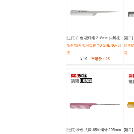
卷发造型，手吹波浪，标准配置
105元
总值:
321元
立省:
[进口] 白色 碳纤维 218mm 尖尾梳 -
[进口]
YU SHENG- 台湾
简单简约 实用实在 YU SHENG- 台
YU S
简单简
湾
湾
￥19
市场价：25
[进口] 粉色 抗菌 塑制 钢针 205mm
[进口]