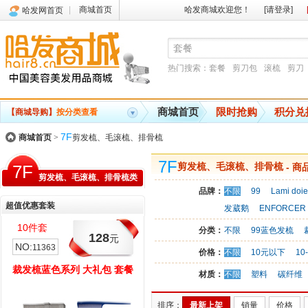
商城首页
哈发商城欢迎您！
[请登录]
哈发网首页
热门搜索：
套餐
剪刀包
滚梳
剪刀
商城首页
限时抢购
积分兑
【商城导购】
按分类查看
7F
商城首页
>
剪发梳、毛滚梳、排骨梳
7F
7F
剪发梳、毛滚梳、排骨梳
- 商
剪发梳、毛滚梳、排骨梳类
品牌：
不限
99
Lami doie
超值优惠套装
发葳鹅
ENFORCER
10件套
6件套
分类：
不限
99蓝色发梳
128
115
元
元
NO:
NO:
11363
11362
价格：
不限
10元以下
10
裁发梳蓝色系列 大礼包 套餐
滚梳系列 卷发造型 超值套餐
材质：
不限
塑料
碳纤维
排序：
最新上架
销量
价格