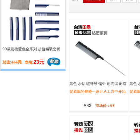
99裁发梳蓝色全系列 超值精装套餐
造型卷发滚梳系列 极品套餐
23元
50元
总值:
151元
总值:
165元
立省:
立省:
6件套
216
元
黑色 水钻 碳纤维 钢针 耐高温 耐腐
黑色 
NO:
11361
蚀 22cm 挑梳 -发葳鹅-
髮葳鵝的奇迹---设计从工具中开始
22cm
髮葳鵝
滚梳系列 卷发造型 超值套餐
￥42
市场价：58