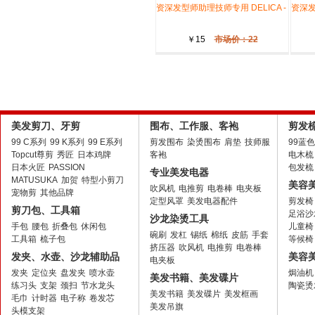
701 尖尾梳 - DELICA -
资深发型师助理技师专用 DELICA -
701 尖
资深发
￥15
市场价：22
美发剪刀、牙剪
围布、工作服、客袍
剪发
99 C系列
99 K系列
99 E系列
剪发围布
染烫围布
肩垫
技师服
99蓝
Topcut尊剪
秀匠
日本鸡牌
客袍
电木梳
日本火匠
PASSION
包发梳
专业美发电器
MATUSUKA
加贺
特型小剪刀
美容
吹风机
电推剪
电卷棒
电夹板
宠物剪
其他品牌
定型风罩
美发电器配件
剪发椅
剪刀包、工具箱
足浴沙
沙龙染烫工具
手包
腰包
折叠包
休闲包
儿童椅
碗刷
发杠
锡纸
棉纸
皮筋
手套
工具箱
梳子包
等候椅
挤压器
吹风机
电推剪
电卷棒
发夹、水壶、沙龙辅助品
美容
电夹板
发夹
定位夹
盘发夹
喷水壶
焗油机
美发书籍、美发碟片
练习头
支架
颈扫
节水龙头
陶瓷烫
美发书籍
美发碟片
美发框画
毛巾
计时器
电子称
卷发芯
美发吊旗
头模支架