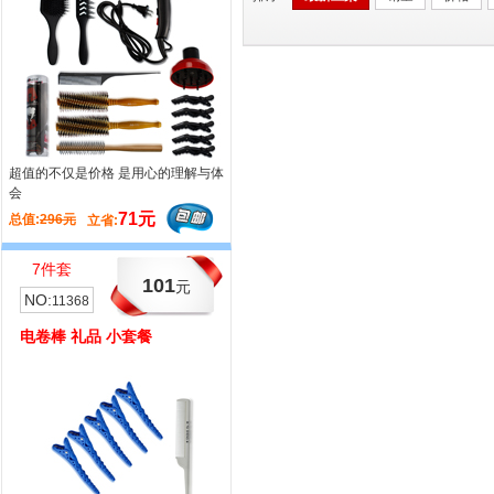
超值的不仅是价格 是用心的理解与体
超值的不仅是价格 哈发造型主题小套
会
餐
71元
20元
总值:
296元
总值:
248元
立省:
立省:
7件套
10件套
101
263
元
元
NO:
NO:
11368
11360
电卷棒 礼品 小套餐
剪刀腰包 超值 套餐