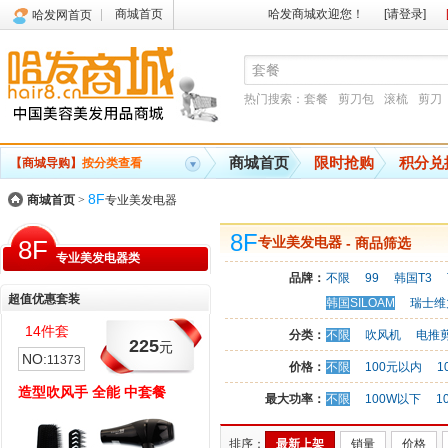
商城首页
哈发商城欢迎您！
[请登录]
哈发网首页
热门搜索：
套餐
剪刀包
滚梳
剪刀
商城首页
限时抢购
积分兑
【商城导购】
按分类查看
8F
商城首页
>
专业美发电器
8F
8F
专业美发电器
- 商品筛选
专业美发电器类
品牌：
不限
99
韩国T3
超值优惠套装
韩国SILOAM
瑞士维
14件套
3件套
分类：
不限
吹风机
电推
225
228
元
元
NO:
NO:
11373
11366
价格：
不限
100元以内
1
造型吹风手 全能 中套餐
吹风 造型 小套餐
最大功率：
不限
100W以下
1
排序：
最新上架
销量
价格