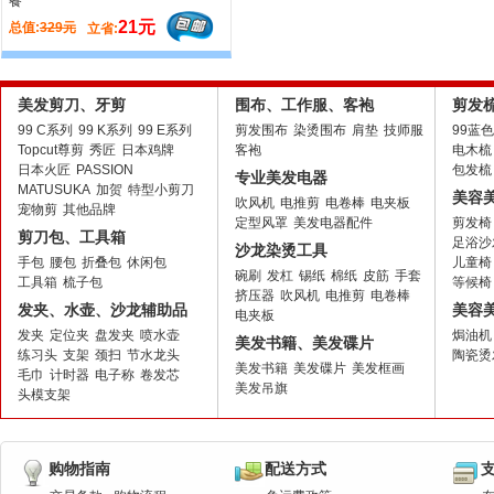
餐
21元
13元
总值:
329元
总值:
144元
立省:
立省:
美发剪刀、牙剪
围布、工作服、客袍
剪发
99 C系列
99 K系列
99 E系列
剪发围布
染烫围布
肩垫
技师服
99蓝
Topcut尊剪
秀匠
日本鸡牌
客袍
电木梳
日本火匠
PASSION
包发梳
专业美发电器
MATUSUKA
加贺
特型小剪刀
美容
吹风机
电推剪
电卷棒
电夹板
宠物剪
其他品牌
定型风罩
美发电器配件
剪发椅
剪刀包、工具箱
足浴沙
沙龙染烫工具
手包
腰包
折叠包
休闲包
儿童椅
碗刷
发杠
锡纸
棉纸
皮筋
手套
工具箱
梳子包
等候椅
挤压器
吹风机
电推剪
电卷棒
发夹、水壶、沙龙辅助品
美容
电夹板
发夹
定位夹
盘发夹
喷水壶
焗油机
美发书籍、美发碟片
练习头
支架
颈扫
节水龙头
陶瓷烫
美发书籍
美发碟片
美发框画
毛巾
计时器
电子称
卷发芯
美发吊旗
头模支架
购物指南
配送方式