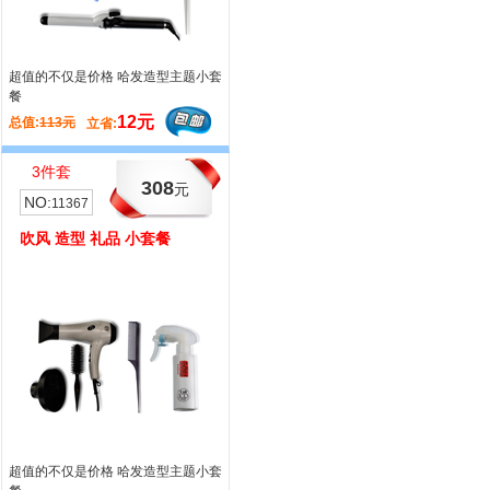
超值的不仅是价格 哈发造型主题小套
造型设计师 首选裁剪 超值套餐
餐
12元
72元
总值:
113元
总值:
335元
立省:
立省:
3件套
2件套
308
131
元
元
NO:
NO:
11367
11345
吹风 造型 礼品 小套餐
推剪 礼品 小套餐
超值的不仅是价格 哈发造型主题小套
哈发商城，您的网络工具装备箱！