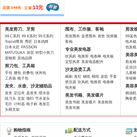
餐
13元
21元
总值:
144元
总值:
329元
立省:
立省:
美发剪刀、牙剪
围布、工作服、客袍
剪发
99 C系列
99 K系列
99 E系列
剪发围布
染烫围布
肩垫
技师服
99蓝
Topcut尊剪
秀匠
日本鸡牌
客袍
电木梳
日本火匠
PASSION
包发梳
专业美发电器
MATUSUKA
加贺
特型小剪刀
美容
吹风机
电推剪
电卷棒
电夹板
宠物剪
其他品牌
定型风罩
美发电器配件
剪发椅
剪刀包、工具箱
足浴沙
沙龙染烫工具
手包
腰包
折叠包
休闲包
儿童椅
碗刷
发杠
锡纸
棉纸
皮筋
手套
工具箱
梳子包
等候椅
挤压器
吹风机
电推剪
电卷棒
发夹、水壶、沙龙辅助品
美容
电夹板
发夹
定位夹
盘发夹
喷水壶
焗油机
美发书籍、美发碟片
练习头
支架
颈扫
节水龙头
陶瓷烫
美发书籍
美发碟片
美发框画
毛巾
计时器
电子称
卷发芯
美发吊旗
头模支架
购物指南
配送方式