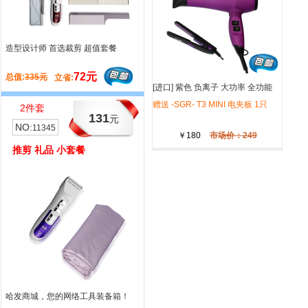
造型设计师 首选裁剪 超值套餐
超值的不仅是价格 哈发造型主题小套
餐
72元
12元
总值:
335元
总值:
113元
立省:
立省:
[进口] 紫色 负离子 大功率 全功能
T3 电吹风 -SGR- 韩国
赠送 -SGR- T3 MINI 电夹板 1只
2件套
3件套
131
308
元
元
NO:
NO:
11345
11367
￥180
市场价：249
推剪 礼品 小套餐
吹风 造型 礼品 小套餐
哈发商城，您的网络工具装备箱！
超值的不仅是价格 哈发造型主题小套