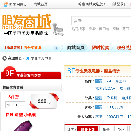
商城首页
哈发商城欢迎您！
[请登录]
哈发网首页
热门搜索：
套餐
剪刀包
滚梳
剪刀
商城首页
限时抢购
积分兑
【商城导购】
按分类查看
8F
商城首页
>
专业美发电器
8F
8F
专业美发电器
- 商品筛选
专业美发电器类
品牌：
不限
99
韩国T3
超值优惠套装
韩国SILOAM
瑞士维
3件套
14件套
分类：
不限
吹风机
电推
228
225
元
元
NO:
NO:
11366
11373
价格：
不限
100元以内
1
吹风 造型 小套餐
造型吹风手 全能 中套餐
最大功率：
不限
100W以下
1
排序：
最新上架
销量
价格