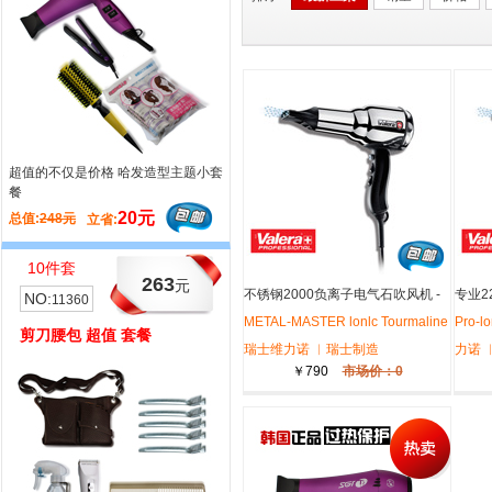
超值的不仅是价格 哈发造型主题小套
超值的不仅是价格 是用心的理解与体
餐
会
20元
71元
总值:
248元
总值:
296元
立省:
立省:
10件套
7件套
263
101
元
元
不锈钢2000负离子电气石吹风机 -
专业2
NO:
NO:
11360
11368
瑞士维力诺-
METAL-MASTER lonlc Tourmaline
-瑞士
Pro-l
剪刀腰包 超值 套餐
电卷棒 礼品 小套餐
瑞士维力诺 ︱瑞士制造
力诺 
￥790
市场价：0