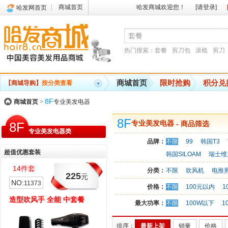
商城首页
哈发商城欢迎您！
[请登录]
哈发网首页
热门搜索：
套餐
剪刀包
滚梳
剪刀
商城首页
限时抢购
积分兑
【商城导购】
按分类查看
8F
商城首页
>
专业美发电器
8F
8F
专业美发电器
- 商品筛选
专业美发电器类
品牌：
不限
99
韩国T3
超值优惠套装
韩国SILOAM
瑞士维
4件套
3件套
分类：
不限
吹风机
电推
225
228
元
元
:
NO:
11373
11366
价格：
不限
100元以内
1
型吹风手 全能 中套餐
吹风 造型 小套餐
最大功率：
不限
100W以下
1
排序：
最新上架
销量
价格