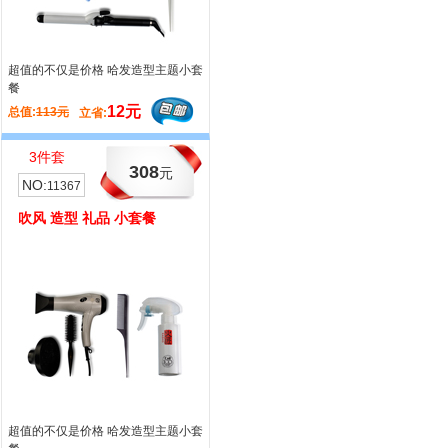
的不仅是价格 哈发造型主题小套
造型设计师 首选裁剪 超值套餐
12元
72元
113元
总值:
335元
立省:
立省:
件套
2件套
308
131
元
元
:
NO:
11367
11345
 造型 礼品 小套餐
推剪 礼品 小套餐
的不仅是价格 哈发造型主题小套
哈发商城，您的网络工具装备箱！