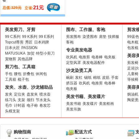
21元
13元
329元
总值:
144元
立省:
立省:
美发剪刀、牙剪
围布、工作服、客袍
剪发
99 C系列
99 K系列
99 E系列
剪发围布
染烫围布
肩垫
技师服
99蓝
Topcut尊剪
秀匠
日本鸡牌
客袍
电木梳
日本火匠
PASSION
包发梳
专业美发电器
MATUSUKA
加贺
特型小剪刀
美容
吹风机
电推剪
电卷棒
电夹板
宠物剪
其他品牌
定型风罩
美发电器配件
剪发椅
剪刀包、工具箱
足浴沙
沙龙染烫工具
手包
腰包
折叠包
休闲包
儿童椅
碗刷
发杠
锡纸
棉纸
皮筋
手套
工具箱
梳子包
等候椅
挤压器
吹风机
电推剪
电卷棒
发夹、水壶、沙龙辅助品
美容
电夹板
发夹
定位夹
盘发夹
喷水壶
焗油机
美发书籍、美发碟片
练习头
支架
颈扫
节水龙头
陶瓷烫
美发书籍
美发碟片
美发框画
毛巾
计时器
电子称
卷发芯
美发吊旗
头模支架
购物指南
配送方式