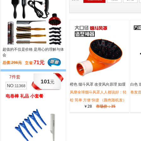
的不仅是价格 是用心的理解与体
超值的不仅是价格 哈发造型主题小套
餐
71元
20元
296元
总值:
248元
立省:
立省:
件套
10件套
101
263
元
元
橙色 烟斗风罩 改变风向原理 如缓
白色 
:
NO:
11368
11360
大风力
风靡全球烟斗风罩人人都说好：轻
卷发造
棒 礼品 小套餐
剪刀腰包 超值 套餐
松 简单 方便 快捷 （颜色随机发）
￥28
市场价：35