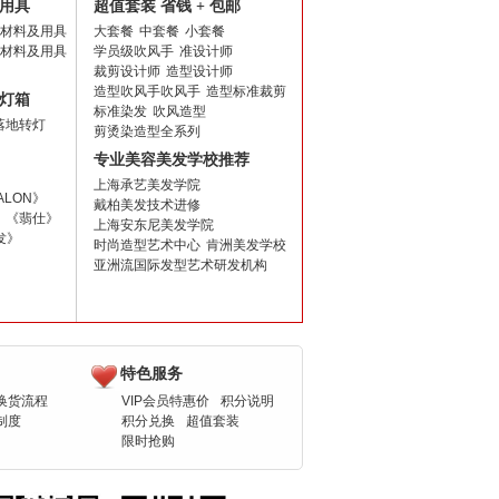
用具
超值套装 省钱 + 包邮
材料及用具
大套餐
中套餐
小套餐
材料及用具
学员级吹风手
准设计师
裁剪设计师
造型设计师
造型吹风手吹风手
造型标准裁剪
灯箱
标准染发
吹风造型
落地转灯
剪烫染造型全系列
专业美容美发学校推荐
上海承艺美发学院
ALON》
戴柏美发技术进修
《翡仕》
上海安东尼美发学院
发》
时尚造型艺术中心
肯洲美发学校
亚洲流国际发型艺术研发机构
特色服务
换货流程
VIP会员特惠价
积分说明
制度
积分兑换
超值套装
限时抢购