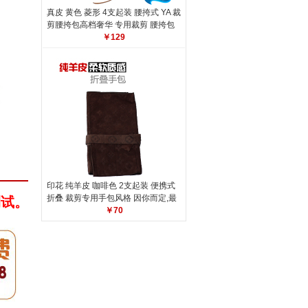
真皮 黄色 菱形 4支起装 腰挎式 YA 裁
剪腰挎包
高档奢华 专用裁剪 腰挎包
￥129
印花 纯羊皮 咖啡色 2支起装 便携式
折叠 裁剪专用手包
风格 因你而定,最
测试。
适合的一定是最好的!
￥70