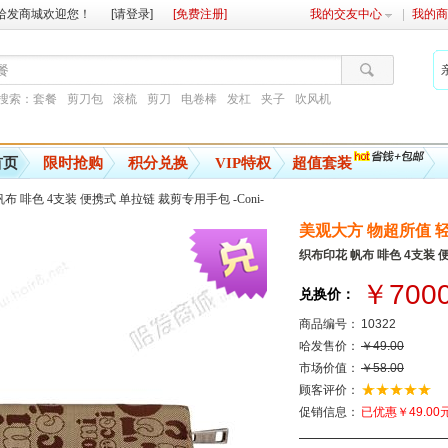
哈发商城欢迎您！
[请登录]
[免费注册]
我的交友中心
我的商
搜索：
套餐
剪刀包
滚梳
剪刀
电卷棒
发杠
夹子
吹风机
首页
限时抢购
积分兑换
VIP特权
超值套装
布 啡色 4支装 便携式 单拉链 裁剪专用手包 -Coni-
美观大方 物超所值 轻
织布印花 帆布 啡色 4支装 便
￥700
兑换价：
商品编号：
10322
哈发售价：
￥49.00
市场价值：
￥58.00
顾客评价：
促销信息：
已优惠￥49.00