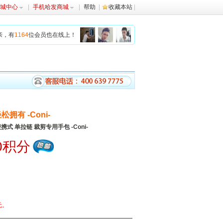
城中心
手机哈发商城
帮助
收藏本站
亲，有
1164
位会员也在线上！
松拥有 -Coni-
携式 单拉链 裁剪专用手包 -Coni-
0积分
元。