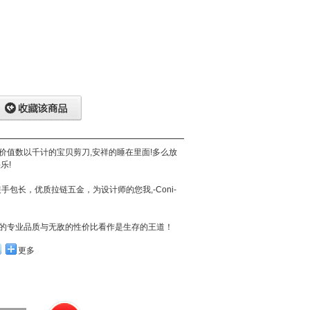
价值数以千计的宝贝剪刀,安祥的睡在里面!多么放
乐!
装手包长，优质拉链五金，为设计师的您我,-Coni-
品的专业品质与无敌的性价比看作是生存的王道！
更多