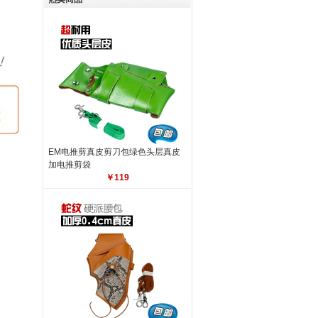
EM电推剪真皮剪刀包绿色
头层真皮
加电推剪袋
￥119