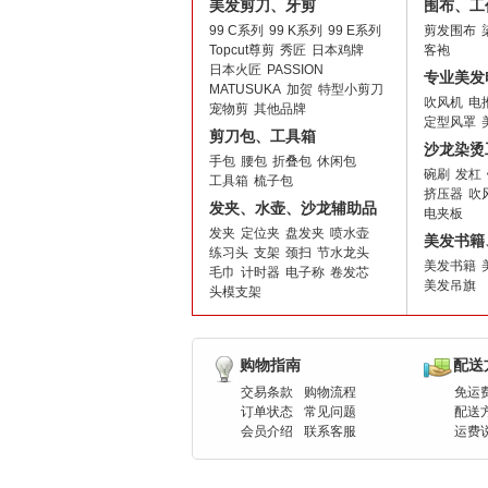
美发剪刀、牙剪
围布、工
99 C系列
99 K系列
99 E系列
剪发围布
Topcut尊剪
秀匠
日本鸡牌
客袍
日本火匠
PASSION
专业美发
MATUSUKA
加贺
特型小剪刀
吹风机
电
宠物剪
其他品牌
定型风罩
剪刀包、工具箱
沙龙染烫
手包
腰包
折叠包
休闲包
碗刷
发杠
工具箱
梳子包
挤压器
吹
发夹、水壶、沙龙辅助品
电夹板
发夹
定位夹
盘发夹
喷水壶
美发书籍
练习头
支架
颈扫
节水龙头
美发书籍
毛巾
计时器
电子称
卷发芯
美发吊旗
头模支架
购物指南
配送
交易条款
购物流程
免运
订单状态
常见问题
配送
会员介绍
联系客服
运费