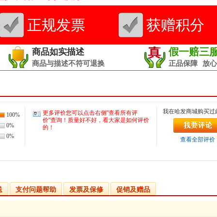
正规发票
获赠积分
假一赔三
商品如实描述
商品与描述不符可退换
正品保障
放心
我在哈发商城购买过
更多评价您可以点击右侧"查看所有评
100%
价"查询！质量好不好，看大家是如何评价
0%
的！
0%
查看全部评价
我要评价
送
支付问题帮助
发票及保修
促销及赠品