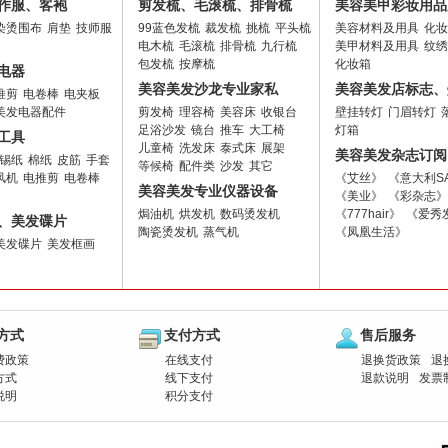
作服、客袍
剪发梳、毛滚梳、排骨梳
美容美甲彩妆用品
染烫围布
肩垫
技师服
99蓝色发梳
裁发梳
挑梳
平头梳
美容材料及用具
化妆
电木梳
毛滚梳
排骨梳
九行梳
美甲材料及用具
纹绣
包发梳
按摩梳
化妆箱
电器
美容美发沙龙专业家私
美容美发店标志、
推剪
电卷棒
电夹板
美发电器配件
剪发椅
理容椅
美容床
收银台
壁挂转灯
门眉转灯
足浴沙发
镜台
推车
大工椅
灯箱
工具
儿童椅
洗发床
泰式床
展架
美容美发杂志订阅
锡纸
棉纸
皮筋
手套
等候椅
配件类
沙发
其它
风机
电推剪
电卷棒
《艾丝》
《意大利S
美容美发专业仪器设备
《美业》
《彩杂志》
焗油机
烘发机
数码烫发机
《777hair》
《爱秀
、美发碟片
陶瓷烫发机
蒸气机
《凤凰生活》
美发碟片
美发框画
方式
支付方式
售后服务
费政策
在线支付
退换货政策
退
方式
线下支付
退款说明
发票
说明
积分支付