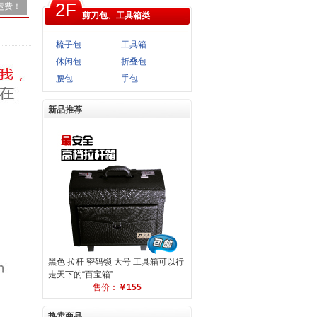
2F
运费！
剪刀包、工具箱类
梳子包
工具箱
休闲包
折叠包
腰包
手包
新品推荐
黑色 拉杆 密码锁 大号 工具箱
可以行
走天下的“百宝箱”
售价：
￥155
热卖商品