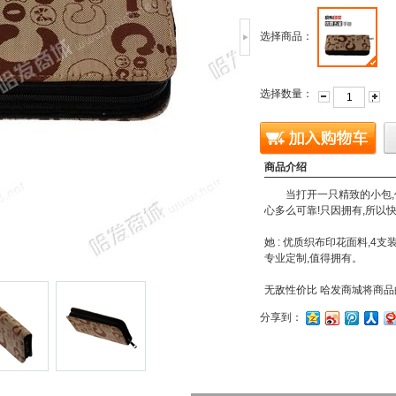
选择商品：
选择数量：
-
+
商品介绍
当打开一只精致的小包,
心多么可靠!只因拥有,所以快
她 : 优质织布印花面料,4支
专业定制,值得拥有。
无敌性价比 哈发商城将商
分享到：