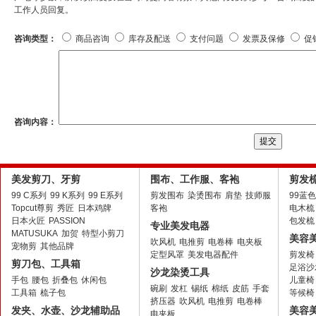
工作人员回复。
咨询类型：
商品咨询
库存及配送
支付问题
发票及保修
促
咨询内容：
美发剪刀、牙剪
围布、工作服、客袍
剪发
99 C系列
99 K系列
99 E系列
剪发围布
染烫围布
肩垫
技师服
99蓝
Topcut尊剪
秀匠
日本鸡牌
客袍
电木梳
日本火匠
PASSION
包发梳
专业美发电器
MATUSUKA
加贺
特型小剪刀
美容
吹风机
电推剪
电卷棒
电夹板
宠物剪
其他品牌
定型风罩
美发电器配件
剪发椅
剪刀包、工具箱
足浴沙
沙龙染烫工具
手包
腰包
折叠包
休闲包
儿童椅
碗刷
发杠
锡纸
棉纸
皮筋
手套
工具箱
梳子包
等候椅
挤压器
吹风机
电推剪
电卷棒
发夹、水壶、沙龙辅助品
美容
电夹板