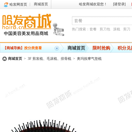
商城首页
哈发商城欢迎您！
[请登录]
哈发网首页
热门搜索：
套餐
剪刀包
滚梳
剪刀
商城首页
限时抢购
积分兑
【商城导购】
按分类查看
商城首页
>
3F 剪发梳、毛滚梳、排骨梳
>
奥玛按摩气垫梳