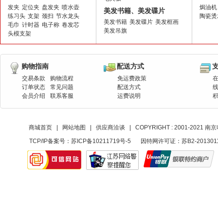
发夹
定位夹
盘发夹
喷水壶
焗油机
美发书籍、美发碟片
练习头
支架
颈扫
节水龙头
陶瓷烫
美发书籍
美发碟片
美发框画
毛巾
计时器
电子称
卷发芯
美发吊旗
头模支架
购物指南
配送方式
交易条款
购物流程
免运费政策
订单状态
常见问题
配送方式
会员介绍
联系客服
运费说明
商城首页
|
网站地图
|
供应商洽谈
|
COPYRIGHT : 2001-20
TCP/IP备案号：
苏ICP备10211719号-5
因特网许可证：苏B2-201301